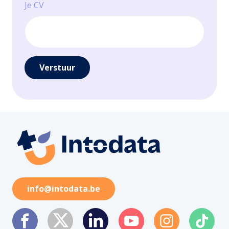
Je CV
info@intodata.be