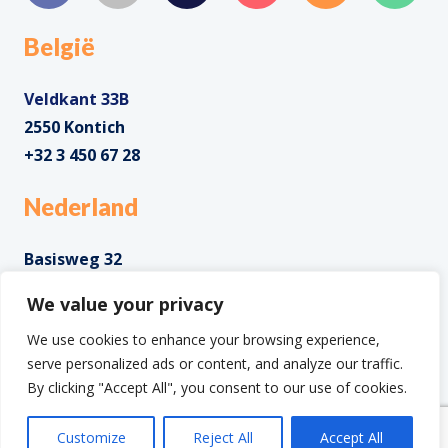
België
Veldkant 33B
2550 Kontich
+32 3 450 67 28
Nederland
Basisweg 32
1043 AP Amsterdam
We value your privacy
+31 85 0285 085
We use cookies to enhance your browsing experience,
serve personalized ads or content, and analyze our traffic.
By clicking "Accept All", you consent to our use of cookies.
Copyright ©2025 IntoData All Rights Reserved.
Customize
Reject All
Accept All
Privacy en cookies