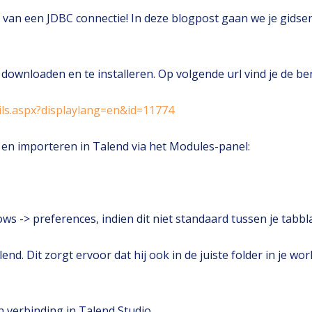
 van een JDBC connectie! In deze blogpost gaan we je gids
downloaden en te installeren. Op volgende url vind je de be
ils.aspx?displaylang=en&id=11774
 en importeren in Talend via het Modules-panel:
s -> preferences, indien dit niet standaard tussen je tabbla
end. Dit zorgt ervoor dat hij ook in de juiste folder in je 
 verbinding in Talend Studio.