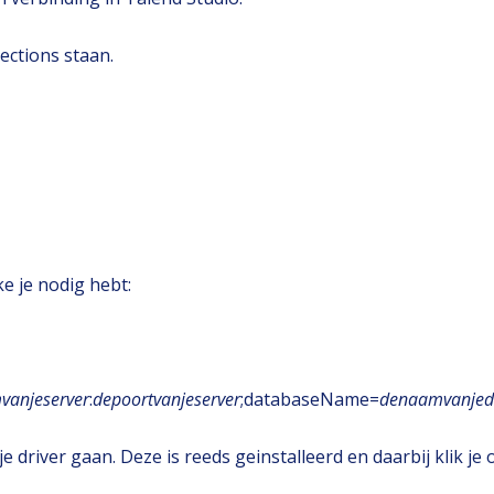
ections staan.
n
e je nodig hebt:
vanjeserver
:
depoortvanjeserver
;databaseName=
denaamvanjed
je driver gaan. Deze is reeds geinstalleerd en daarbij klik je