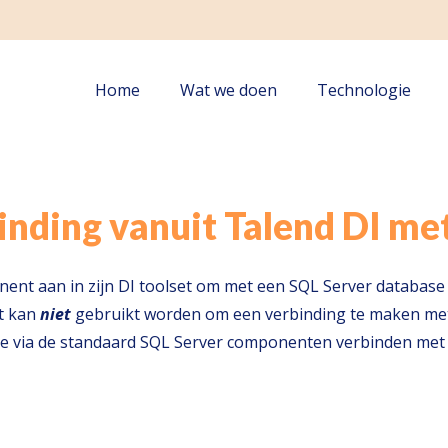
Home
Wat we doen
Technologie
roductmapping
Data Quality Accelerator
Channel data management
Talend Open Studio Migratie
Voor marketing en sales
inding vanuit Talend DI me
nt aan in zijn DI toolset om met een SQL Server database 
t kan
niet
gebruikt worden om een verbinding te maken met 
n je via de standaard SQL Server componenten verbinden met