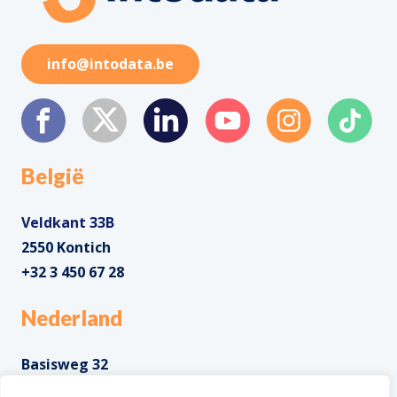
info@intodata.be
België
Veldkant 33B
2550 Kontich
+32 3 450 67 28
Nederland
Basisweg 32
1043 AP Amsterdam